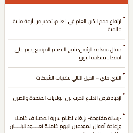
ارتفاع حجم الدَّين العام في العالم: تحذير من أزمة مالية
عالمية
مقال سعادة الرئيس: شبح التضخم المرتفع يخيم على
اقتصاد منطقة اليورو
اللاي فاي – الجيل التالي لتقنيات الشبكات
ازدياد فرص اندلاع الحرب بين الولايات المتحدة والصين
-رسالة مفتوحة- بإلغاء نظـام سرية المصـارف كامـلا
وإعادة أموال المودعين اليهم كاملـة تعــــود للبنــــان