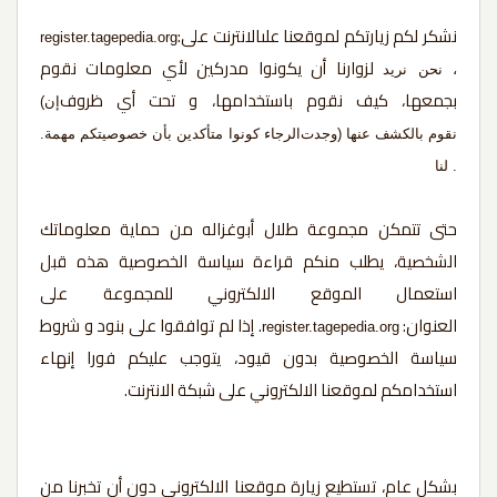
نشكر
لكم زيارتكم
لموقعنا
علىالانترنت
على:
register.tagepedia.org
لزوارنا
أن
يكونوا
مدركين
لأي معلومات
نقوم
، نحن نريد
بجمعها،
كيف نقوم
باستخدامها،
و تحت أي
ظروف
(إن
) نقوم
بالكشف
عنها
وجدت
الرجاء
كونوا
متأكدين
بأن خصوصيتكم
مهمة
.
.
لنا
حتى تتمكن مجموعة طلال أبوغزاله من حماية معلوماتك
الشخصية، يطلب منكم قراءة سياسة الخصوصية هذه قبل
استعمال الموقع الالكتروني للمجموعة على
العنوان:
. إذا لم توافقوا على بنود و شروط
register.tagepedia.org
سياسة الخصوصية بدون قيود، يتوجب عليكم فورا إنهاء
استخدامكم لموقعنا الالكتروني على شبكة الانترنت.
بشكل عام، تستطيع زيارة موقعنا الالكتروني دون أن تخبرنا من