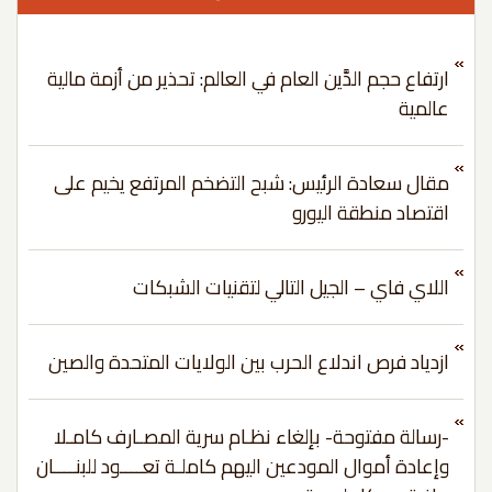
ارتفاع حجم الدَّين العام في العالم: تحذير من أزمة مالية
عالمية
مقال سعادة الرئيس: شبح التضخم المرتفع يخيم على
اقتصاد منطقة اليورو
اللاي فاي – الجيل التالي لتقنيات الشبكات
ازدياد فرص اندلاع الحرب بين الولايات المتحدة والصين
-رسالة مفتوحة- بإلغاء نظـام سرية المصـارف كامـلا
وإعادة أموال المودعين اليهم كاملـة تعــــود للبنــــان