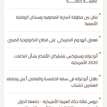
عافيتـــه كاملـــــة
لبنان بين مطرقة السرية المصرفية وسندان الوصاية
الأممية
تعمق الهجوم الامريكي على قطاع التكنولوجيا الصيني
أبوغزاله وستوكس يتشاركان الأفكار بشأن انتخابات
2020 الأمريكية
طلال أبوغزاله في سنته الخامسة والثمانين أعلن وصاياه
العشرين للشباب
دروس قمّة جدّة العربية الأمريكية - جامعة الدول